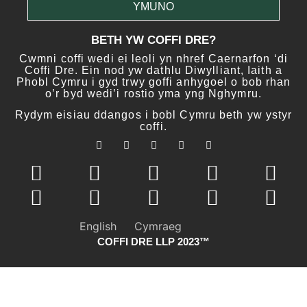
YMUNO
BETH YW COFFI DRE?
Cwmni coffi wedi ei leoli yn nhref Caernarfon ‘di
Coffi Dre. Ein nod yw dathlu Diwylliant, Iaith a
Phobl Cymru i gyd trwy goffi anhygoel o bob rhan
o’r byd wedi’i rostio yma yng Nghymru.
Rydym eisiau ddangos i bobl Cymru beth yw ystyr
coffi.
English
Cymraeg
COFFI DRE LLP 2023™