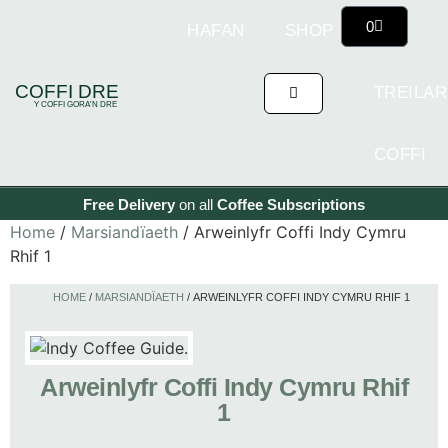
0
HAFAN
SHOP
Y
COFFI DRE
TREILAR
Y COFFI GORA'N DRE
COFFI
Free Delivery
on all
Coffee
Subscriptions
Home
/
Marsiandïaeth
/ Arweinlyfr Coffi Indy Cymru
Rhif 1
HOME
/
MARSIANDÏAETH
/ ARWEINLYFR COFFI INDY CYMRU RHIF 1
Arweinlyfr Coffi Indy Cymru Rhif
1