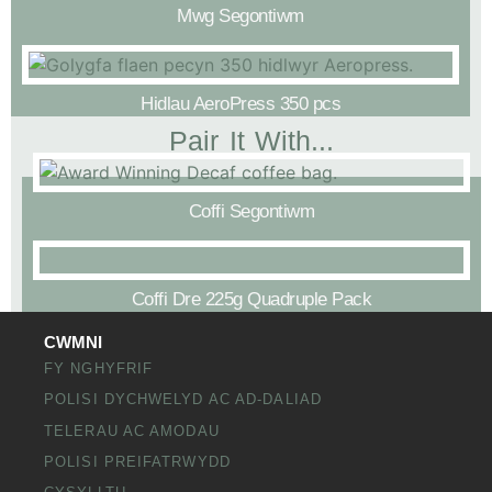
Mwg Segontiwm
Hidlau AeroPress 350 pcs
Pair It With...
Coffi Segontiwm
Coffi Dre 225g Quadruple Pack
CWMNI
FY NGHYFRIF
POLISI DYCHWELYD AC AD-DALIAD
TELERAU AC AMODAU
POLISI PREIFATRWYDD