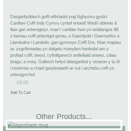
Darganfyddwch goffi eithriadol yng Nghymru gyda’r
Canllaw Coffi Indy Cymru cyntaf erioed! Wedi’i ddewis â
llaw gan arbenigwyr, mae’r canllaw hwn yn arddangos 88
o fannau coffi arbenigol gorau, o Gaerdydd i Gaernarfon a
Llandudno i Landeilo, gan gynnwys Coffi Dre. Mae mapiau
ac ysgrifeniadau yn datgelu manylion hanfodol am y
profiad coffi, bwyd, cyfeillgarwch anifeiliaid anwes, citiau
bragu, a mwy. Gallwch hefyd ddarganfod y straeon y tu ôl
i rosterïau a chael gwybodaeth ar sut i archebu coffi yn
uniongyrchol.
£
9.99
Add To Cart
Other Products...