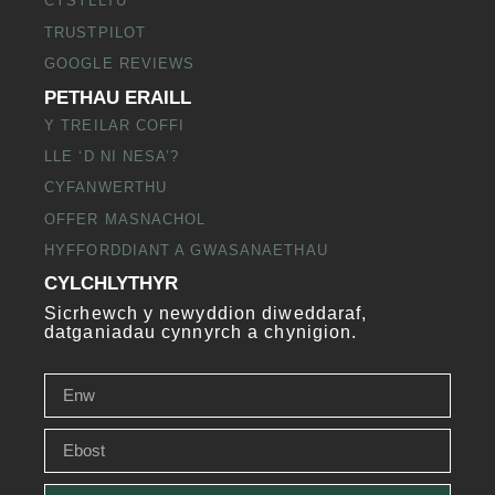
CYSYLLTU
TRUSTPILOT
GOOGLE REVIEWS
PETHAU ERAILL
Y TREILAR COFFI
LLE ‘D NI NESA’?
CYFANWERTHU
OFFER MASNACHOL
HYFFORDDIANT A GWASANAETHAU
CYLCHLYTHYR
Sicrhewch y newyddion diweddaraf,
datganiadau cynnyrch a chynigion.