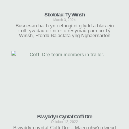
Sbotolau: Ty Winsh
March 3, 2024
Busnesau bach yn cefnogi ei gilydd a blas ein
coffi yw dau o’r nifer o resymau pam bo Tŷ
Winsh, Ffordd Balaclafa yng Nghaernarfon
Blwyddyn Gyntaf Coffi Dre
October 12, 2022
Blwyddyn gyntaf Coffi Dre – Maen nhw’n dweud