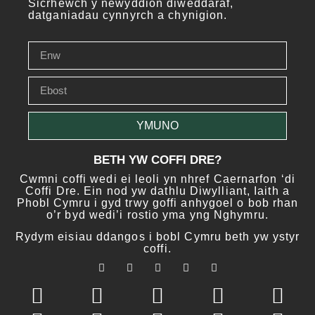
Sicrhewch y newyddion diweddaraf,
datganiadau cynnyrch a chynigion.
YMUNO
BETH YW COFFI DRE?
Cwmni coffi wedi ei leoli yn nhref Caernarfon ‘di
Coffi Dre. Ein nod yw dathlu Diwylliant, Iaith a
Phobl Cymru i gyd trwy goffi anhygoel o bob rhan
o’r byd wedi’i rostio yma yng Nghymru.
Rydym eisiau ddangos i bobl Cymru beth yw ystyr
coffi.