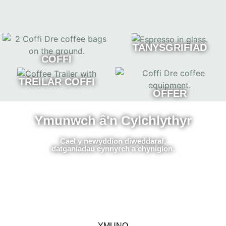
TANYSGRIFIAD
COFFI
TREILAR COFFI
OFFER
Ymunwch â'n Cylchlythyr
Cael y newyddion diweddaraf,
datganiadau cynnyrch a chynigion.
YMUNO