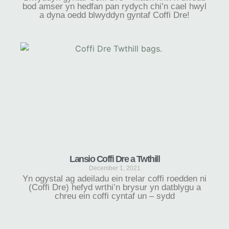
bod amser yn hedfan pan rydych chi’n cael hwyl
a dyna oedd blwyddyn gyntaf Coffi Dre!
Lansio Coffi Dre a Twthill
December 1, 2021
Yn ogystal ag adeiladu ein trelar coffi roedden ni
(Coffi Dre) hefyd wrthi’n brysur yn datblygu a
chreu ein coffi cyntaf un – sydd