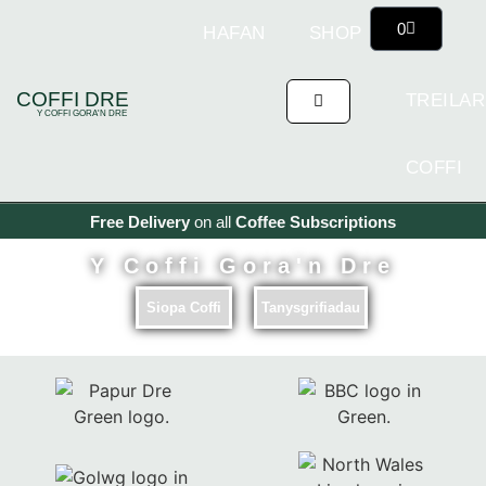
0
HAFAN
SHOP
Y
COFFI DRE
TREILAR
Y COFFI GORA'N DRE
COFFI
Free Delivery
on all
Coffee
Subscriptions
Y Coffi Gora'n Dre
Siopa Coffi
Tanysgrifiadau