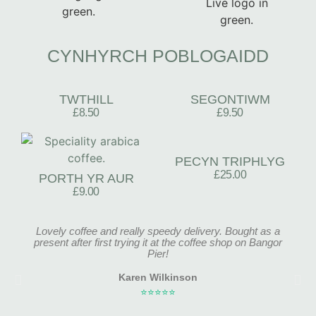
CYNHYRCH POBLOGAIDD
TWTHILL
SEGONTIWM
£8.50
£9.50
PECYN TRIPHLYG
£25.00
PORTH YR AUR
£9.00
Lovely coffee and really speedy delivery. Bought as a
present after first trying it at the coffee shop on Bangor
Pier!
Karen Wilkinson
⭐⭐⭐⭐⭐