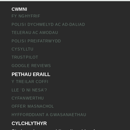
CWMNI
FY NGHYFRIF
POLISI DYCHWELYD AC AD-DALIAD
TELERAU AC AMODAU
POLISI PREIFATRWYDD
CYSYLLTU
TRUSTPILOT
GOOGLE REVIEWS
PETHAU ERAILL
Y TREILAR COFFI
LLE ‘D NI NESA’?
CYFANWERTHU
OFFER MASNACHOL
HYFFORDDIANT A GWASANAETHAU
CYLCHLYTHYR